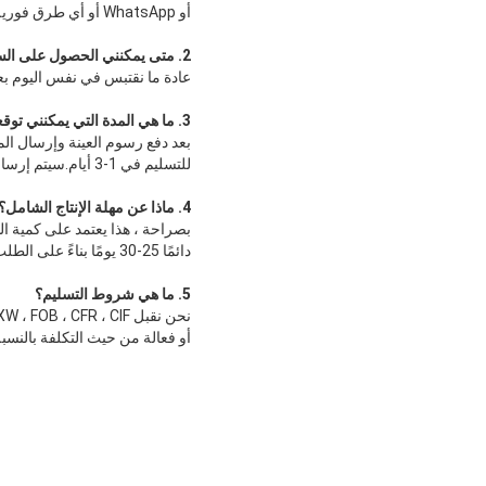
أو WhatsApp أو أي طرق فورية أخرى ، في حالة حدوث أي تأخير.
2. متى يمكنني الحصول على السعر؟
عادة ما نقتبس في نفس اليوم ب
3. ما هي المدة التي يمكنني توقعها للحصول على العينة؟
بعد دفع رسوم العينة وإرسال الم
للتسليم في 1-3 أيام.سيتم إرسال العينات إليك عبر البريد السريع وتصل في حوالي 7 أيام.
4. ماذا عن مهلة الإنتاج الشامل؟
بصراحة ، هذا يعتمد على كمية ا
دائمًا 25-30 يومًا بناءً على الطلب العام.
5. ما هي شروط التسليم؟
نحن نقبل EXW ، FOB ، CFR ، CIF ، إلخ. يمكنك اختيار الأكثر ملاءمة لك
أو فعالة من حيث التكلفة بالنسبة