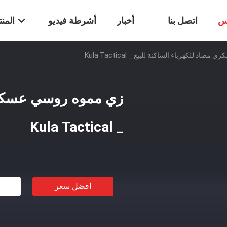
س
اتصل بنا
أخبار
أشرطة فيديو
المن
 للكهرباء الساكنة للبيع _ Kula Tactical
زي مموه روسي عسكري 
_ Kula Tactical
افضل سعر