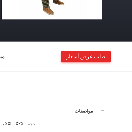
طلب عرض أسعار
مي
مواصفات
بحجم:
XL ، XXL ، XXXL
اسم:
زي مموه روسي للبيع _ cal