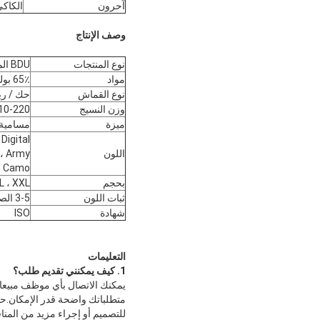
آحرون
الكاك
وصف الإنتاج
نوع المنتجات
BDU الموحدة
مواد
65٪ بوليستر و 35٪ قطن
نوع القماش
حك / ر
وزن النسيج
210-220 جم /
ميزة
مسامية 
Digital
اللون
k، Army
on Camo
بحجم
XL ، XXL
ثبات اللون
3-5 الصف
شهادة
ISO
التعليمات
1. كيف يمكنني تقديم طلب؟
يمكنك الاتصال بأي موظف مبيعا
متطلباتك واضحة قدر الإمكان.ح
للتصميم أو إجراء مزيد من المناقشة ، من 