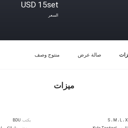
USD 15set
السعر
زات
صالة عرض
منتوج وصف
ميزات
S ، M ، L ، 
يكتب:
BDU
Kula Tacti
ميزة:
مضاد للكهرباء