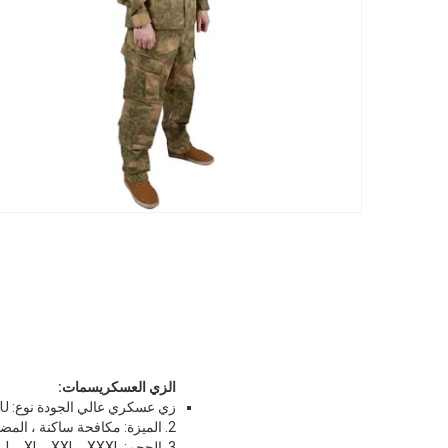
الزي العسكري
سمات:
زي عسكري عالي الجودة نوع: BDU
2. الميزة: مكافحة ساكنة ، المضادة للأشعة فوق البنفسجية ، تنفس ، مثبطات اللهب ، Rip-Stop
3. الحجم: S ، M ، L ، XL ، XXL ، XXXL