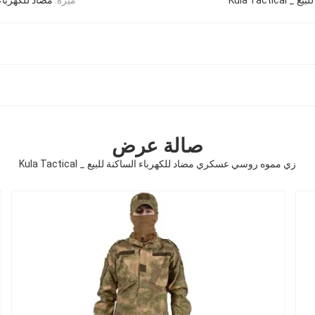
صالة عرض
زي مموه روسي عسكري مضاد للكهرباء الساكنة للبيع _ Kula Tactical