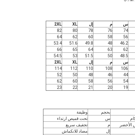
س
م
إل
XL
2XL
82
80
78
76
74
64
62
60
58
56
53.4
51.6
49.8
48
46.2
66
65
64
63
62
54.5
53
51.5
50
48.5
س
م
إل
XL
2XL
114
112
110
108
106
52
50
48
46
44
62
60
58
56
54
23
22
21
20
19
بحجم
وظيفة
ام
س
تحت قميص ارتداء
 الأخضر
م
تجفيف سريع
إل
مضاد للانكماش