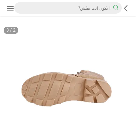
3
/
2