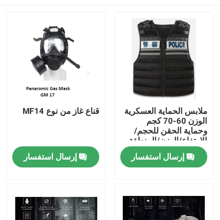
ملابس الحماية العسكرية
قناع غاز من نوع MF14
الوزن 60-70 كجم
وحماية الحقن للحجم/
الارتفاع/الوزن/المنطقة
الواقية
المنزل
إرسال استفسار
إرسال استفسار
المنتجات
فيديوهات