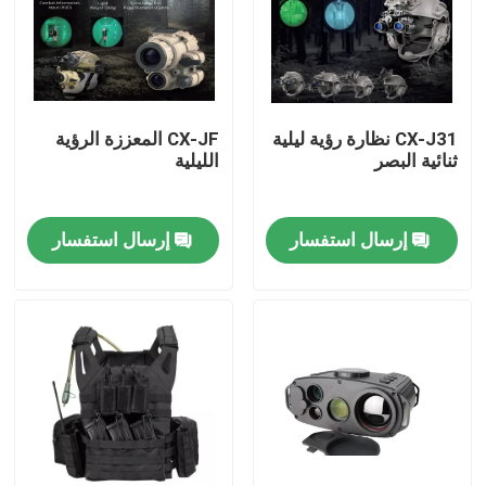
حولنا
جولة في المصنع
CX-J31 نظارة رؤية ليلية
CX-JF المعززة الرؤية
ثنائية البصر
الليلية
مراقبة الجودة
إرسال استفسار
إرسال استفسار
أخبار
اطلب اقتباس
ملابس عسكرية تكتيكية
سترة عسكرية تكتيكية مضادة للرصاص