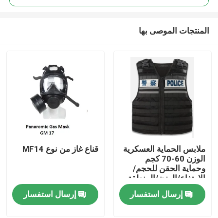
المنتجات الموصى بها
ملابس الحماية العسكرية
قناع غاز من نوع MF14
المنزل
الوزن 60-70 كجم
وحماية الحقن للحجم/
الارتفاع/الوزن/المنطقة
المنتجات
الواقية
إرسال استفسار
إرسال استفسار
فيديوهات