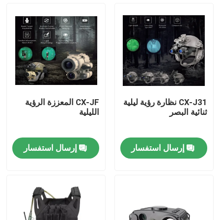
حولنا
جولة في المصنع
مراقبة الجودة
CX-J31 نظارة رؤية ليلية
CX-JF المعززة الرؤية
ثنائية البصر
الليلية
أخبار
إرسال استفسار
إرسال استفسار
اطلب اقتباس
ملابس عسكرية تكتيكية
سترة عسكرية تكتيكية مضادة للرصاص