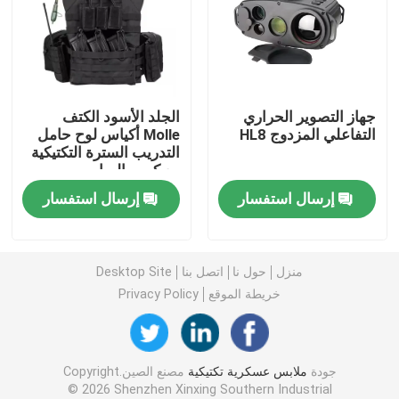
خوذة البالستية التكتيكية
اللوحات الباليستية العسكرية
جهاز التصوير الحراري
الجلد الأسود الكتف
التفاعلي المزدوج HL8
Molle أكياس لوح حامل
التدريب السترة التكتيكية
معدات مضادة للرصاص
مع كيس المياه
إرسال استفسار
إرسال استفسار
حقيبة ظهر عسكرية تكتيكية
معدات في الهواء الطلق التكتيكية
منزل
حول نا
اتصل بنا
Desktop Site
خريطة الموقع
Privacy Policy
الأحذية التكتيكية القتالية
جودة
ملابس عسكرية تكتيكية
مصنع الصين.Copyright
سترة قتالية تكتيكية
© 2026 Shenzhen Xinxing Southern Industrial