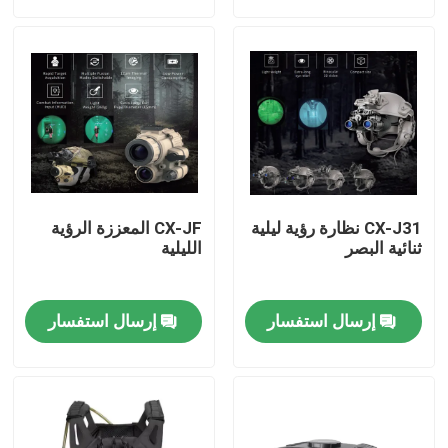
حولنا
جولة في المصنع
مراقبة الجودة
CX-J31 نظارة رؤية ليلية
CX-JF المعززة الرؤية
أخبار
ثنائية البصر
الليلية
اطلب اقتباس
إرسال استفسار
إرسال استفسار
ملابس عسكرية تكتيكية
سترة عسكرية تكتيكية مضادة للرصاص