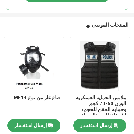
المنتجات الموصى بها
المنزل
ملابس الحماية العسكرية
قناع غاز من نوع MF14
الوزن 60-70 كجم
وحماية الحقن للحجم/
المنتجات
الارتفاع/الوزن/المنطقة
الواقية
إرسال استفسار
إرسال استفسار
فيديوهات