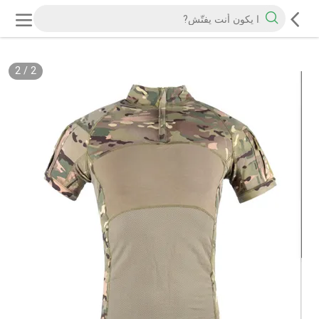
2
/
2