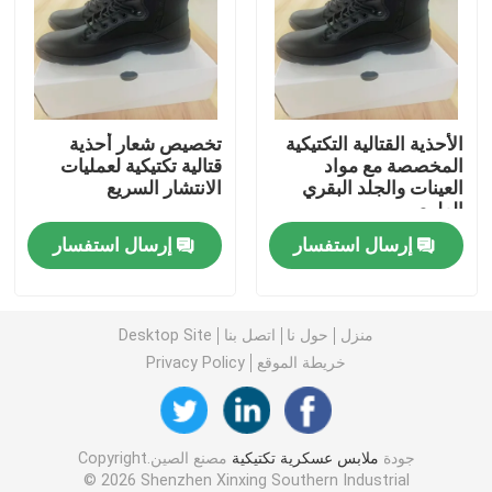
خوذة البالستية التكتيكية
اللوحات الباليستية العسكرية
الأحذية القتالية التكتيكية
تخصيص شعار أحذية
المخصصة مع مواد
قتالية تكتيكية لعمليات
العينات والجلد البقري
الانتشار السريع
معدات مضادة للرصاص
العلوي
إرسال استفسار
إرسال استفسار
حقيبة ظهر عسكرية تكتيكية
معدات في الهواء الطلق التكتيكية
منزل
حول نا
اتصل بنا
Desktop Site
خريطة الموقع
Privacy Policy
الأحذية التكتيكية القتالية
جودة
ملابس عسكرية تكتيكية
مصنع الصين.Copyright
سترة قتالية تكتيكية
© 2026 Shenzhen Xinxing Southern Industrial