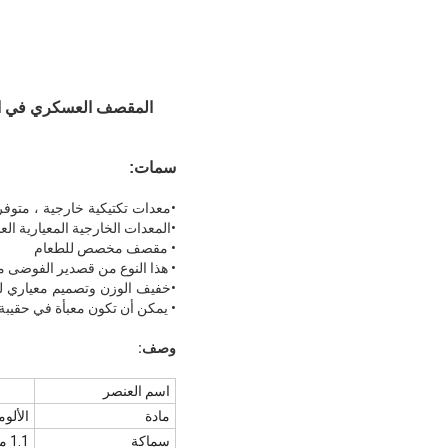
سمات:
•
معدات تكتيكية خارجية ، متوفر
•
المعدات الخارجية المعيارية ال
• مقصف مخصص للطعام
• هذا النوع من قصدير الفوضى م
•
خفيف الوزن وتصميم معياري ل
• يمكن أن تكون معبأة في حقيبة
وصف:
اسم العنصر
مادة
الألو
سماكة
1.1 ملم