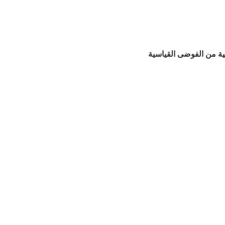
 في الهواء الطلق الألومنيوم فوضى القصدير 2 قطعة الغذاء الصف BPA خالية من الفوضى القياسية