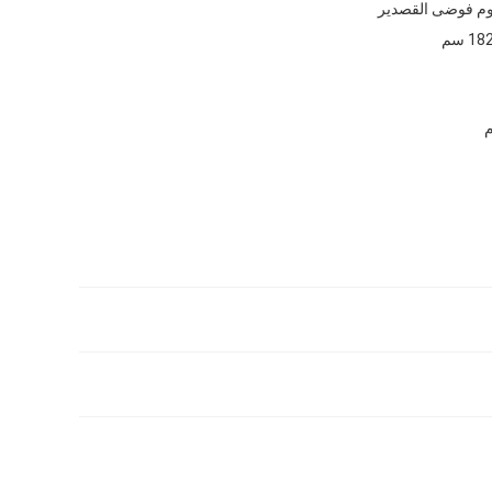
يوم فوضى القصدير
 سم
م