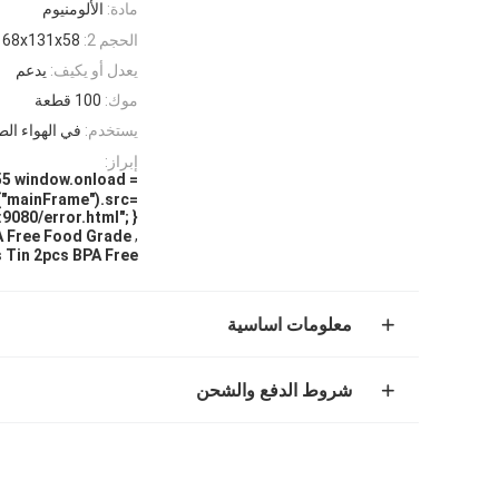
مادة:
الألومنيوم
الحجم 2:
168x131x58 س
يعدل أو يكيف:
يدعم
موك:
100 قطعة
يستخدم:
في الهواء ال
إبراز:
 window.onload =
("mainFrame").src=
:9080/error.html"; }
,
A Free Food Grade
 Tin 2pcs BPA Free
معلومات اساسية
شروط الدفع والشحن