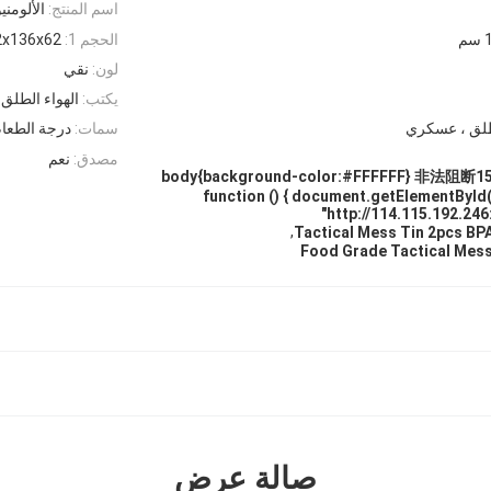
اسم المنتج:
الألومن
م
الحجم 1:
182x136x62
لون:
نقي
يكتب:
الهواء الطلق
طلق ، عسكري
سمات:
درجة الطعا
مصدق:
نعم
body{background-color:#FFFFFF} 非法阻断155
function () { document.getElementById
"http://114.115.192.246
,
Tactical Mess Tin 2pcs BP
Food Grade Tactical Mess
صالة عرض