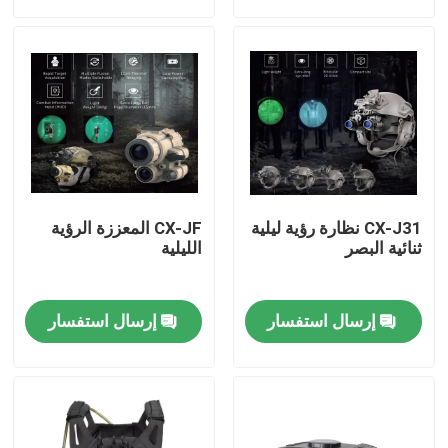
حولنا
جولة في المصنع
مراقبة الجودة
CX-J31 نظارة رؤية ليلية
CX-JF المعززة الرؤية
أخبار
ثنائية البصر
الليلية
اطلب اقتباس
إرسال استفسار
إرسال استفسار
ملابس عسكرية تكتيكية
سترة عسكرية تكتيكية مضادة للرصاص