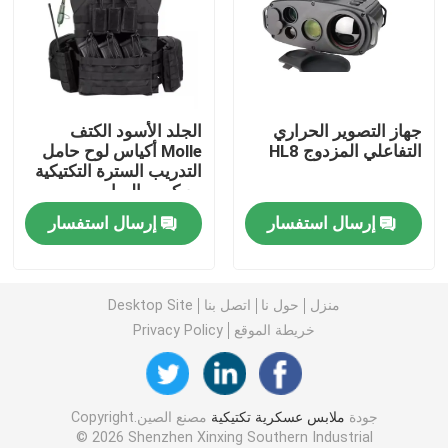
خوذة البالستية التكتيكية
اللوحات الباليستية العسكرية
جهاز التصوير الحراري
الجلد الأسود الكتف
التفاعلي المزدوج HL8
Molle أكياس لوح حامل
التدريب السترة التكتيكية
معدات مضادة للرصاص
مع كيس المياه
إرسال استفسار
إرسال استفسار
حقيبة ظهر عسكرية تكتيكية
معدات في الهواء الطلق التكتيكية
منزل
حول نا
اتصل بنا
Desktop Site
خريطة الموقع
Privacy Policy
الأحذية التكتيكية القتالية
جودة
ملابس عسكرية تكتيكية
مصنع الصين.Copyright
سترة قتالية تكتيكية
© 2026 Shenzhen Xinxing Southern Industrial