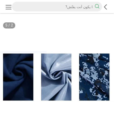
5
/
2