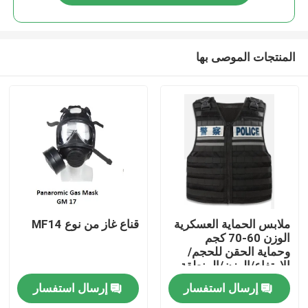
المنتجات الموصى بها
المنزل
ملابس الحماية العسكرية
قناع غاز من نوع MF14
الوزن 60-70 كجم
وحماية الحقن للحجم/
المنتجات
الارتفاع/الوزن/المنطقة
الواقية
إرسال استفسار
إرسال استفسار
فيديوهات