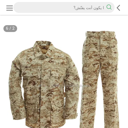
6
/
2