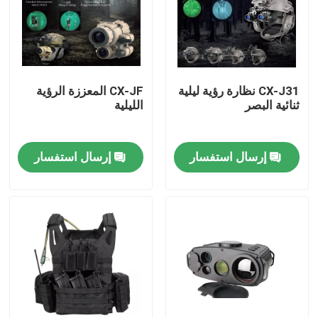
حولنا
جولة في المصنع
CX-J31 نظارة رؤية ليلية
CX-JF المعززة الرؤية
ثنائية البصر
الليلية
مراقبة الجودة
إرسال استفسار
إرسال استفسار
أخبار
اطلب اقتباس
ملابس عسكرية تكتيكية
سترة عسكرية تكتيكية مضادة للرصاص