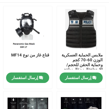
ملابس الحماية العسكرية
قناع غاز من نوع MF14
الوزن 60-70 كجم
وحماية الحقن للحجم/
الارتفاع/الوزن/المنطقة
الواقية
المنزل
إرسال استفسار
إرسال استفسار
المنتجات
فيديوهات