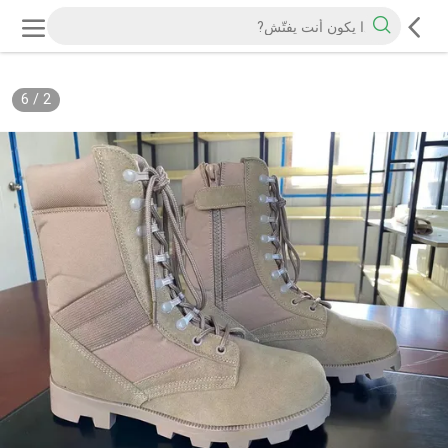
6
/
2