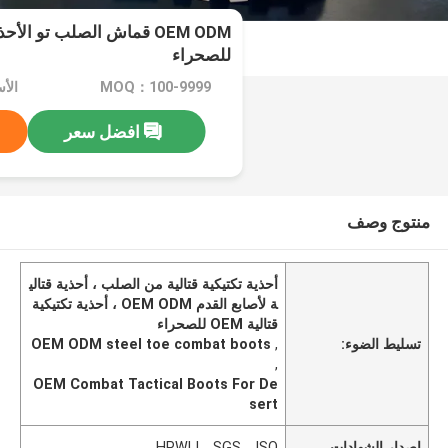
OEM ODM قماش الصلب تو الأح
للصحراء
MOQ：100-9999
الأسعار
افضل سعر
منتوج وصف
أحذية تكتيكية قتالية من الصلب ، أحذية قتالي
ة لأصابع القدم OEM ODM ، أحذية تكتيكية
قتالية OEM للصحراء
تسليط الضوء:
,
OEM ODM steel toe combat boots
,
OEM Combat Tactical Boots For De
sert
إصدار الشهادات
HPWLI，SGS，ISO