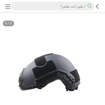
6
/
2