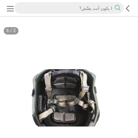
6
/
2