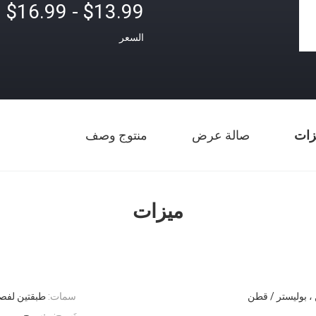
$13.99 - $16.99
السعر
زات
صالة عرض
منتوج وصف
ميزات
، بوليستر / قطن
سمات:
طبقتين لفص
نَسِيج:
منسوج