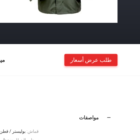
طلب عرض أسعار
مي
مواصفات
قماش:
بوليستر / قطن 
سحاب البنطلون:
نحاس