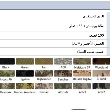
الزي العسكري
65٪ بوليستر + 35٪ قطن
100 قطعة
OEM
الجيش الأخضر و
حسب طلب العملاء