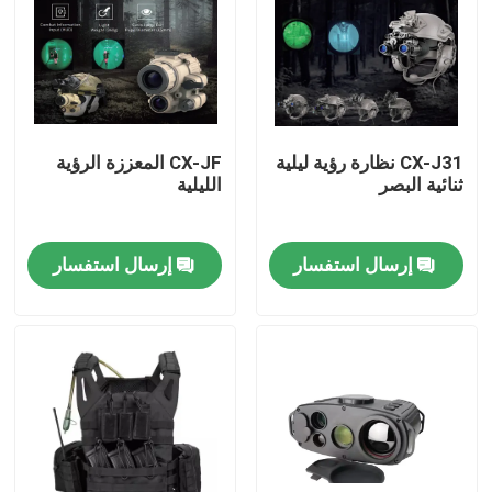
حولنا
جولة في المصنع
CX-J31 نظارة رؤية ليلية
CX-JF المعززة الرؤية
ثنائية البصر
الليلية
مراقبة الجودة
إرسال استفسار
إرسال استفسار
أخبار
اطلب اقتباس
ملابس عسكرية تكتيكية
سترة عسكرية تكتيكية مضادة للرصاص