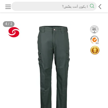
4
/
2