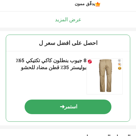
يدقّق ممون
عرض المزيد
احصل على افضل سعر ل
8 جيوب بنطلون كاكي تكتيكي 65٪
بوليستر 35٪ قطن مضاد للحشو
استمر