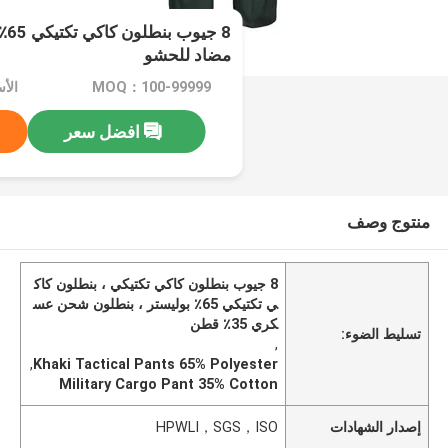
مضاد للحشو
MOQ：100-99999
الأسعا
افضل سعر
منتوج وصف
8 جيوب بنطلون كاكي تكتيكي ، بنطلون كاك
ي تكتيكي 65٪ بوليستر ، بنطلون شحن عس
كري 35٪ قطن
تسليط الضوء:
,
,
Khaki Tactical Pants 65% Polyester
Military Cargo Pant 35% Cotton
إصدار الشهادات
HPWLI，SGS，ISO