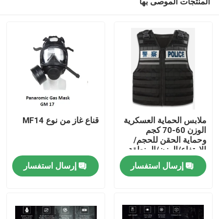
المنتجات الموصى بها
ملابس الحماية العسكرية
قناع غاز من نوع MF14
الوزن 60-70 كجم
وحماية الحقن للحجم/
الارتفاع/الوزن/المنطقة
المنزل
الواقية
إرسال استفسار
إرسال استفسار
المنتجات
فيديوهات