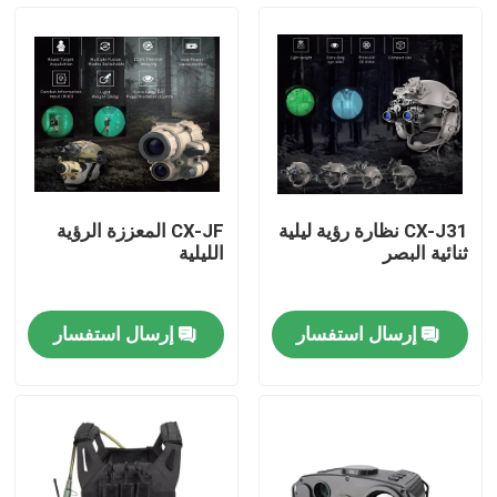
حولنا
جولة في المصنع
مراقبة الجودة
CX-J31 نظارة رؤية ليلية
CX-JF المعززة الرؤية
ثنائية البصر
الليلية
أخبار
إرسال استفسار
إرسال استفسار
اطلب اقتباس
ملابس عسكرية تكتيكية
سترة عسكرية تكتيكية مضادة للرصاص