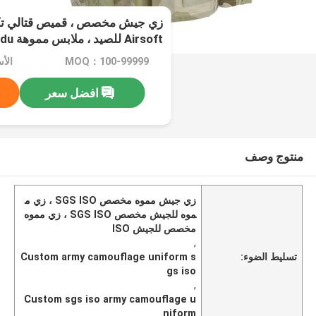
زي جيش مخصص ، قميص قتالي تكت
Airsoft للصيد ، ملابس مموهة Bdu
MOQ：100-99999
الأسعار
افضل سعر
منتوج وصف
زي جيش مموه مخصص SGS ISO ، زي م
موه للجيش مخصص SGS ISO ، زي مموه
مخصص للجيش ISO
,
تسليط الضوء:
Custom army camouflage uniform s
gs iso
,
Custom sgs iso army camouflage u
niform