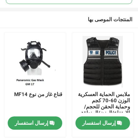
المنتجات الموصى بها
ملابس الحماية العسكرية
قناع غاز من نوع MF14
المنزل
الوزن 60-70 كجم
وحماية الحقن للحجم/
الارتفاع/الوزن/المنطقة
المنتجات
الواقية
إرسال استفسار
إرسال استفسار
فيديوهات