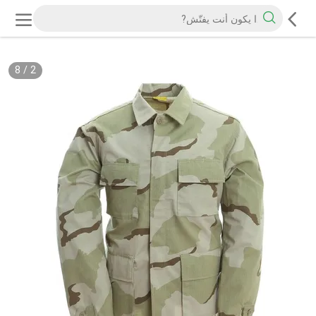
8
/
2