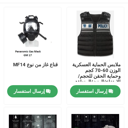
ملابس الحماية العسكرية
قناع غاز من نوع MF14
الوزن 60-70 كجم
وحماية الحقن للحجم/
الارتفاع/الوزن/المنطقة
الواقية
المنزل
إرسال استفسار
إرسال استفسار
المنتجات
فيديوهات