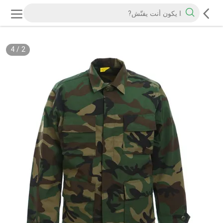
4
/
2