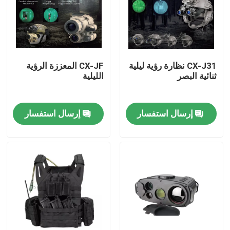
حولنا
جولة في المصنع
CX-J31 نظارة رؤية ليلية
CX-JF المعززة الرؤية
ثنائية البصر
الليلية
مراقبة الجودة
إرسال استفسار
إرسال استفسار
أخبار
اطلب اقتباس
ملابس عسكرية تكتيكية
سترة عسكرية تكتيكية مضادة للرصاص