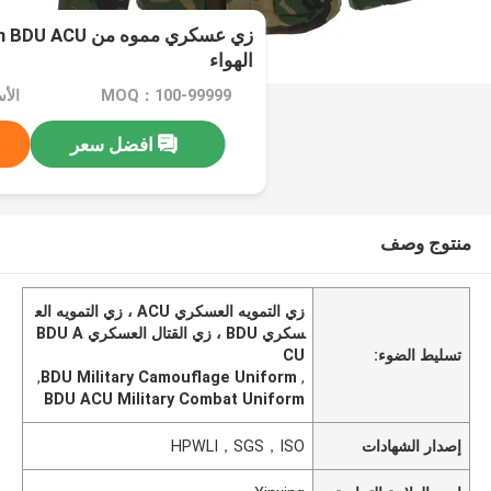
الهواء
MOQ：100-99999
الأسعار
افضل سعر
منتوج وصف
زي التمويه العسكري ACU ، زي التمويه الع
سكري BDU ، زي القتال العسكري BDU A
تسليط الضوء:
CU
,
BDU Military Camouflage Uniform
,
BDU ACU Military Combat Uniform
إصدار الشهادات
HPWLI，SGS，ISO