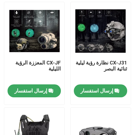
حولنا
جولة في المصنع
مراقبة الجودة
CX-J31 نظارة رؤية ليلية
CX-JF المعززة الرؤية
ثنائية البصر
الليلية
أخبار
إرسال استفسار
إرسال استفسار
اطلب اقتباس
ملابس عسكرية تكتيكية
سترة عسكرية تكتيكية مضادة للرصاص