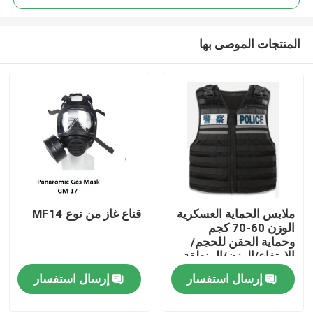
المنتجات الموصى بها
ملابس الحماية العسكرية
قناع غاز من نوع MF14
المنزل
الوزن 60-70 كجم
وحماية الحقن للحجم/
الارتفاع/الوزن/المنطقة
المنتجات
الواقية
إرسال استفسار
إرسال استفسار
فيديوهات