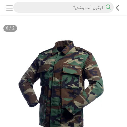
6
/
2