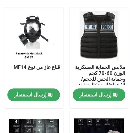
ملابس الحماية العسكرية
قناع غاز من نوع MF14
الوزن 60-70 كجم
وحماية الحقن للحجم/
الارتفاع/الوزن/المنطقة
الواقية
المنزل
إرسال استفسار
إرسال استفسار
المنتجات
فيديوهات