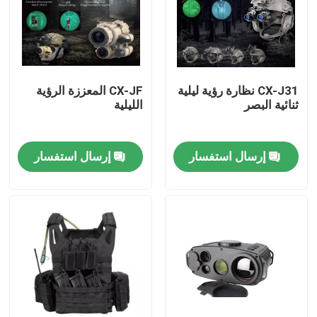
حولنا
جولة في المصنع
CX-J31 نظارة رؤية ليلية
CX-JF المعززة الرؤية
ثنائية البصر
الليلية
مراقبة الجودة
إرسال استفسار
إرسال استفسار
أخبار
اطلب اقتباس
ملابس عسكرية تكتيكية
سترة عسكرية تكتيكية مضادة للرصاص