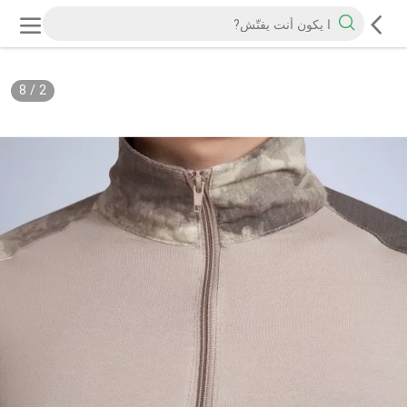
8
/
2