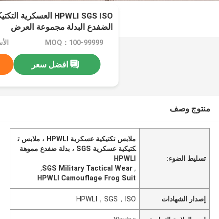
HPWLI SGS ISO العسكرية 
الضفدع البدلة مجموعة العرض
MOQ：100-99999
الأسعار
افضل سعر
منتوج وصف
ملابس تكتيكية عسكرية HPWLI ، ملابس ت
كتيكية عسكرية SGS ، بدلة ضفدع مموهة
تسليط الضوء:
HPWLI
,
SGS Military Tactical Wear
,
HPWLI Camouflage Frog Suit
إصدار الشهادات
HPWLI，SGS，ISO