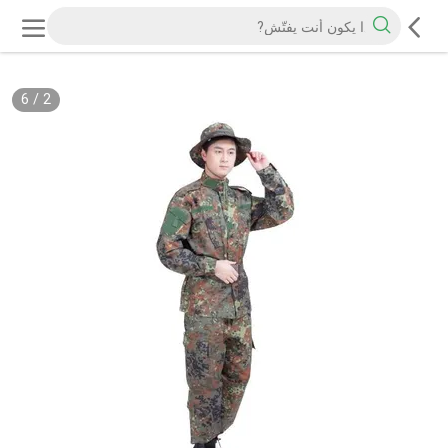
6
/
2