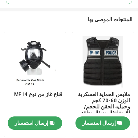
المنتجات الموصى بها
ملابس الحماية العسكرية
قناع غاز من نوع MF14
المنزل
الوزن 60-70 كجم
وحماية الحقن للحجم/
الارتفاع/الوزن/المنطقة
المنتجات
الواقية
إرسال استفسار
إرسال استفسار
فيديوهات