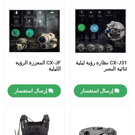
حولنا
جولة في المصنع
مراقبة الجودة
CX-J31 نظارة رؤية ليلية
CX-JF المعززة الرؤية
ثنائية البصر
الليلية
أخبار
إرسال استفسار
إرسال استفسار
اطلب اقتباس
ملابس عسكرية تكتيكية
سترة عسكرية تكتيكية مضادة للرصاص